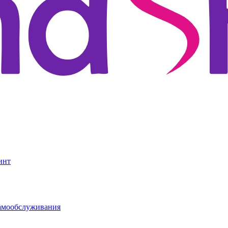
инт
амообслуживания