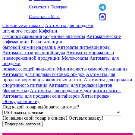
Связаться в Телеграм
Связаться в Макс
Снековые автоматы
Автоматы для продажи
штучного товара
Кофейни
самообслуживания
Кофейные автоматы
Автоматические
кофемашины
Рефил-станции
бытовой химии на разлив
Автоматы питьевой воды
Автоматы газированной воды
Автоматы мороженого
и замороженной продукции
Молокоматы
Автоматы для
продажи
незамерзающей жидкости
Минимаркеты самообслуживания
Автоматы для продажи готовых обедов
Автоматы для
продажи кормов для животных и птиц
Автоматы для продажи
спортивного питания
Автоматы для продажи цветов
(флороматы)
Автоматы для продажи медицинских масок
Автоматы для продажи санитайзеров
Хиты продаж
Оборудование б/у
Под какой товар выбираете автомат?
Не нашли свой товар в списке? Оставьте заявку!
Подобрать автомат