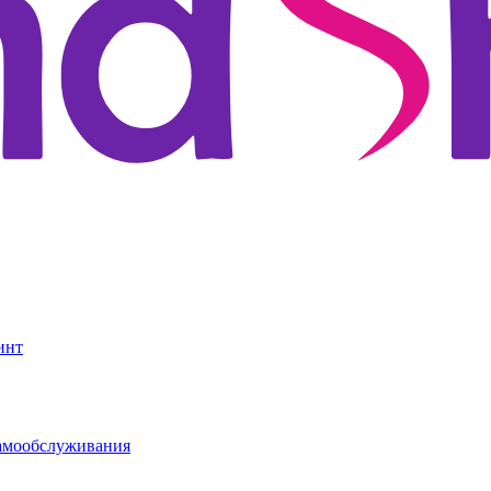
инт
амообслуживания