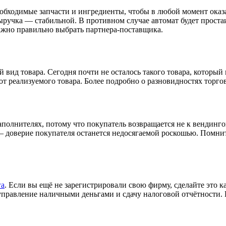
обходимые запчасти и ингредиенты, чтобы в любой момент оказ
выручка — стабильной. В противном случае автомат будет проста
ажно правильно выбрать партнера-поставщика.
ид товара. Сегодня почти не осталось такого товара, который н
т реализуемого товара. Более подробно о разновидностях торго
лнителях, потому что покупатель возвращается не к вендингово
— доверие покупателя останется недосягаемой роскошью. Помни
га
. Если вы ещё не зарегистрировали свою фирму, сделайте это к
правление наличными деньгами и сдачу налоговой отчётности. 