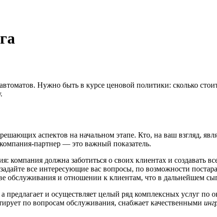
га
 автоматов. Нужно быть в курсе ценовой политики: сколько стоит
.
ешающих аспектов на начальном этапе. Кто, на ваш взгляд, явл
 компания-партнер — это важный показатель.
я: компания должна заботиться о своих клиентах и создавать вс
 задайте все интересующие вас вопросы, по возможности постар
ве обслуживания и отношении к клиентам, что в дальнейшем сы
а предлагает и осуществляет целый ряд комплексных услуг по 
льтирует по вопросам обслуживания, снабжает качественными
инг